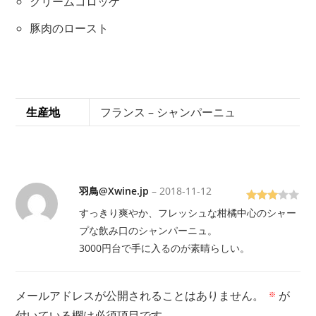
クリームコロッケ
豚肉のロースト
生産地
フランス – シャンパーニュ
羽鳥@Xwine.jp
–
2018-11-12
5段階
すっきり爽やか、フレッシュな柑橘中心のシャー
で
3
の
プな飲み口のシャンパーニュ。
評価
3000円台で手に入るのが素晴らしい。
メールアドレスが公開されることはありません。
が
※
付いている欄は必須項目です