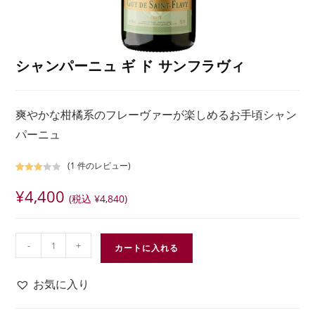
シャンパーニュ ギ ド サンフラヴィ
爽やかな柑橘系のフレーヴァーが楽しめるお手頃シャン
パーニュ
(
1
件のレビュー)
1
件の利
¥
4,400
用者評
(税込
¥
4,840
)
価に基
づく5
段階評
-
+
価のう
カートに入れる
ち、
3.00
点
お気に入り