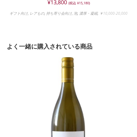
¥
13,800
(税込
¥
15,180
)
ギフト向け
,
レアもの
,
持ち寄り会向け
,
泡
,
濃厚・凝縮
,
￥10,000-20,000
よく一緒に購入されている商品