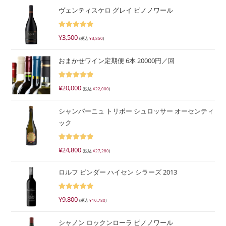
ヴェンティスケロ グレイ ピノノワール
5段階で
¥
3,500
(税込
¥
3,850
)
5.00
の評価
おまかせワイン定期便 6本 20000円／回
5段階で
¥
20,000
(税込
¥
22,000
)
5.00
の評価
シャンパーニュ トリボー シュロッサー オーセンティ
ック
5段階で
¥
24,800
(税込
¥
27,280
)
5.00
の評価
ロルフ ビンダー ハイセン シラーズ 2013
5段階で
¥
9,800
(税込
¥
10,780
)
5.00
の評価
シャノン ロックンローラ ピノノワール