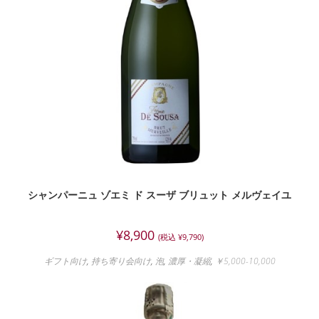
シャンパーニュ ゾエミ ド スーザ ブリュット メルヴェイユ
¥
8,900
(税込
¥
9,790
)
ギフト向け
,
持ち寄り会向け
,
泡
,
濃厚・凝縮
,
￥5,000-10,000