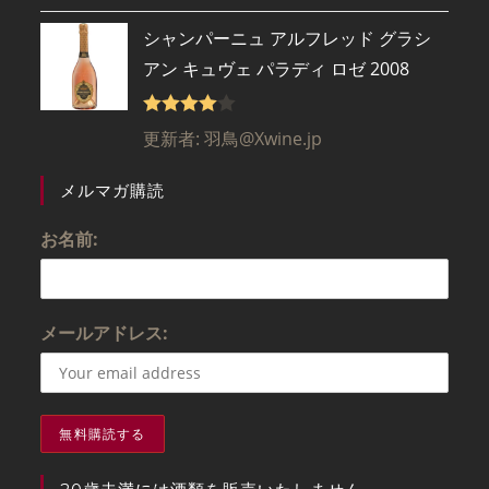
4
の評価
シャンパーニュ アルフレッド グラシ
アン キュヴェ パラディ ロゼ 2008
5段階で
更新者: 羽鳥@Xwine.jp
4
の評価
メルマガ購読
お名前:
メールアドレス: