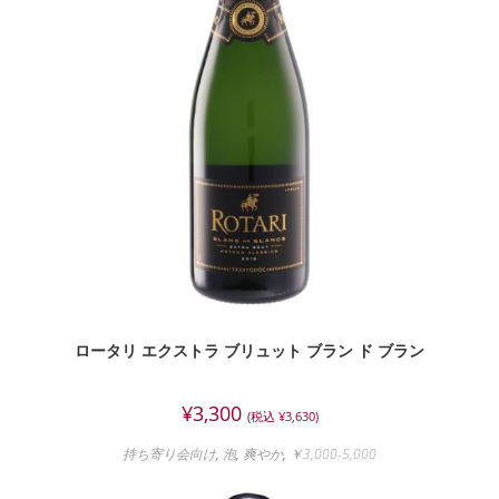
ロータリ エクストラ ブリュット ブラン ド ブラン
¥
3,300
(税込
¥
3,630
)
持ち寄り会向け
,
泡
,
爽やか
,
￥3,000-5,000