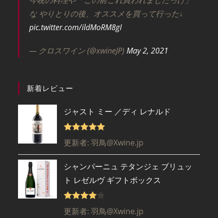
今晩の料理や「この前これ買われましたっけ」
な やりとりの後、オススメを買って行った↓
pic.twitter.com/ildMoRM8gI
— クロスワイン (@xwineJP)
May 2, 2021
新着レビュー
ジャスト ミー ／ディ レナルド
5段階で
5
更新者: 羽鳥@Xwine.jp
の評価
シャンパーニュ テタンジェ ブリュッ
ト レゼルヴ ギフトボックス
5段階で
更新者: 羽鳥@Xwine.jp