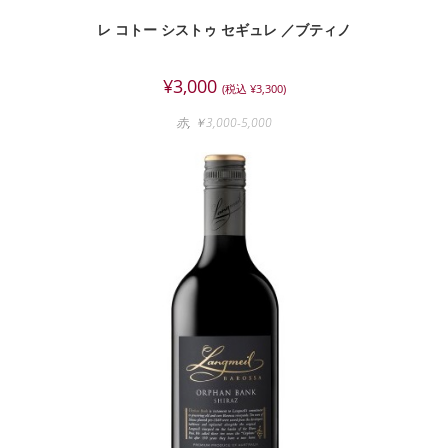
レ コトー シストゥ セギュレ ／ブティノ
¥
3,000
(税込
¥
3,300
)
赤
,
￥3,000-5,000