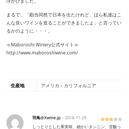
浮かびました。
まるで、「勘当同然で日本を出たけれど、ほら私達はこ
んな良いワインを造ることができましたよ」と言ってい
るかのように・・・。
≪Maboroshi Winery公式サイト≫
http://www.maboroshiwine.com/
生産地
アメリカ – カリフォルニア
羽鳥@Xwine.jp
–
2018-11-29
5段階
しっとりとした果実味、細かいタンニン、甘酸っ