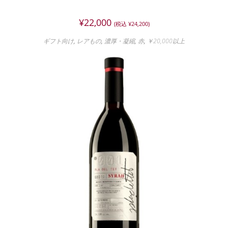
¥
22,000
(税込
¥
24,200
)
ギフト向け
,
レアもの
,
濃厚・凝縮
,
赤
,
￥20,000以上