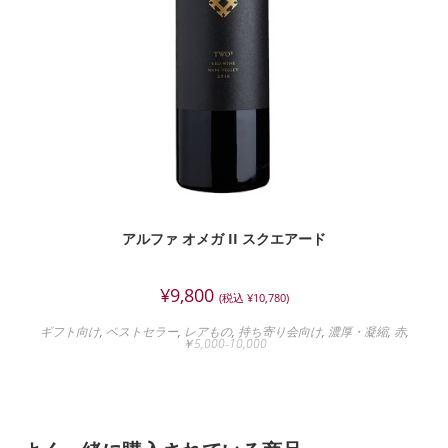
アルファ オメガ II スクエアード
¥
9,800
(税込
¥
10,780
)
ギフト向け
,
ベストセラー
,
レアもの
,
持ち寄り会向け
,
濃厚・凝縮
,
赤
,
￥5,000-10,000