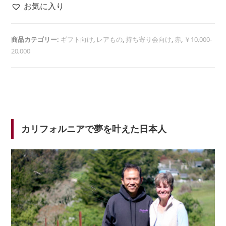
お気に入り
商品カテゴリー:
ギフト向け
,
レアもの
,
持ち寄り会向け
,
赤
,
￥10,000-
20,000
カリフォルニアで夢を叶えた日本人