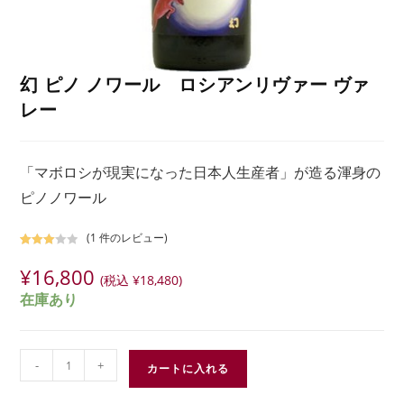
幻 ピノ ノワール ロシアンリヴァー ヴァ
レー
「マボロシが現実になった日本人生産者」が造る渾身の
ピノノワール
(
1
件のレビュー)
1
件の利
¥
16,800
用者評
(税込
¥
18,480
)
価に基
在庫あり
づく5
段階評
価のう
ち、
-
+
カートに入れる
3.00
点