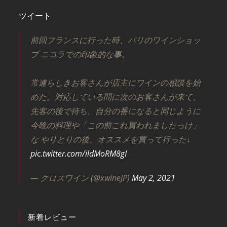
ツイート
前回フランスに行った時、パリのワインショッ
プ ニコラでの印象的な事。
常連らしきお客さんが店主にワインの相談を始
めた。対応している間に次のお客さんが来て、
先客の後で待ち、自分の番になると同じように
今晩の料理や「この前これ買われましたっけ」
な やりとりの後、オススメを買って行った↓
pic.twitter.com/ildMoRM8gI
— クロスワイン (@xwineJP)
May 2, 2021
新着レビュー