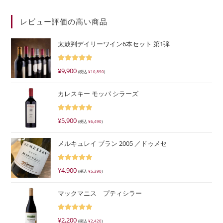
レビュー評価の高い商品
太鼓判デイリーワイン6本セット 第1弾
5段階で
¥
9,900
(税込
¥
10,890
)
5.00
の評価
カレスキー モッパ シラーズ
5段階で
¥
5,900
(税込
¥
6,490
)
5.00
の評価
メルキュレイ ブラン 2005 ／ドゥメセ
5段階で
¥
4,900
(税込
¥
5,390
)
5.00
の評価
マックマニス プティシラー
5段階で
¥
2,200
(税込
¥
2,420
)