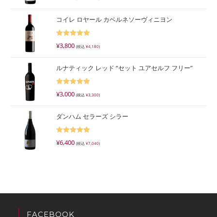
5.00
の評価
コイレ ロヤール カベルネソーヴィニヨン
5段階で
¥
3,800
(税込
¥
4,180
)
5.00
の評価
ルナティック レッド “セット ユアセルフ フリー”
5段階で
¥
3,000
(税込
¥
3,300
)
5.00
の評価
ダンハム セラーズ シラー
5段階で
¥
6,400
(税込
¥
7,040
)
5.00
の評価
FACEBOOK