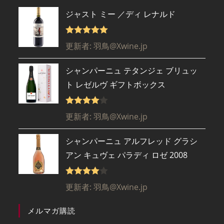
ジャスト ミー ／ディ レナルド
5段階で
5
更新者: 羽鳥@Xwine.jp
の評価
シャンパーニュ テタンジェ ブリュッ
ト レゼルヴ ギフトボックス
5段階で
更新者: 羽鳥@Xwine.jp
4
の評価
シャンパーニュ アルフレッド グラシ
アン キュヴェ パラディ ロゼ 2008
5段階で
更新者: 羽鳥@Xwine.jp
4
の評価
メルマガ購読