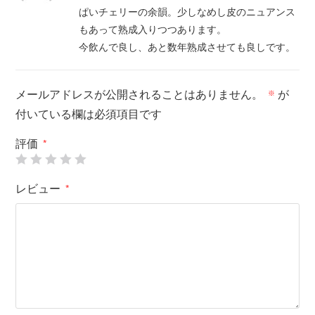
で
3
の
ぱいチェリーの余韻。少しなめし皮のニュアンス
評価
もあって熟成入りつつあります。
今飲んで良し、あと数年熟成させても良しです。
メールアドレスが公開されることはありません。
が
※
付いている欄は必須項目です
評価
*
レビュー
*