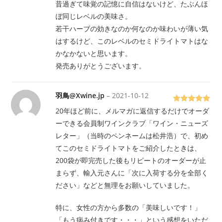
昔過ぎて味覚の記憶に自信はないけど、たぶんほ
ぼ同じレベルの美味さ。
若干ハーブの効きなのか何なのか味わいが薄い気
はするけど、このレベルのセミドライトマトはな
かなかないと思います。
発売ありがとうございます。
羽鳥@Xwine.jp
–
2021-10-12
5段階で
5
20年ほど前に、メルマガに返信するだけでオーダ
の評価
ーできる会員制ワインクラブ「ワイン・ニューズ
レター」（当時のペンネームは松井浩）で、初め
てこのセミドライトマトをご紹介したときは、
200袋が即完売した後もリピートのオーダーが止
まらず、輸入元さんに「次に入荷する分を全部く
ださい」などと無理をお願いしていました。
特に、女性の方から多数の「美味しいです！」
「もう病み付きです・・・」という感想をいただ