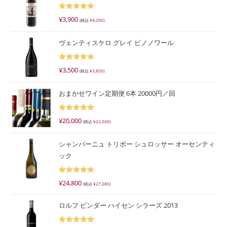
5段階で
¥
3,900
(税込
¥
4,290
)
5.00
の評価
ヴェンティスケロ グレイ ピノノワール
5段階で
¥
3,500
(税込
¥
3,850
)
5.00
の評価
おまかせワイン定期便 6本 20000円／回
5段階で
¥
20,000
(税込
¥
22,000
)
5.00
の評価
シャンパーニュ トリボー シュロッサー オーセンティ
ック
5段階で
¥
24,800
(税込
¥
27,280
)
5.00
の評価
ロルフ ビンダー ハイセン シラーズ 2013