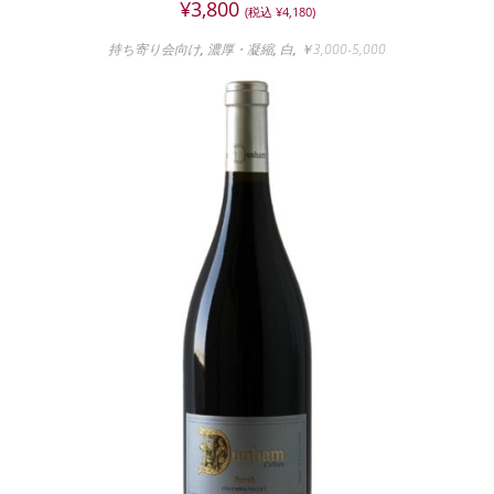
¥
3,800
(税込
¥
4,180
)
持ち寄り会向け
,
濃厚・凝縮
,
白
,
￥3,000-5,000