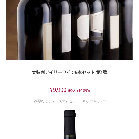
太鼓判デイリーワイン6本セット 第1弾
¥
9,900
(税込
¥
10,890
)
お得なセット
,
ベストセラー
,
￥1,000-2,000