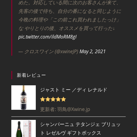
めた。対応している間に次のお客さんが来て、
先客の後で待ち、自分の番になると同じように
今晩の料理や「この前これ買われましたっけ」
な やりとりの後、オススメを買って行った↓
pic.twitter.com/ildMoRM8gI
— クロスワイン (@xwineJP)
May 2, 2021
新着レビュー
ジャスト ミー ／ディ レナルド
5段階で
5
更新者: 羽鳥@Xwine.jp
の評価
シャンパーニュ テタンジェ ブリュッ
ト レゼルヴ ギフトボックス