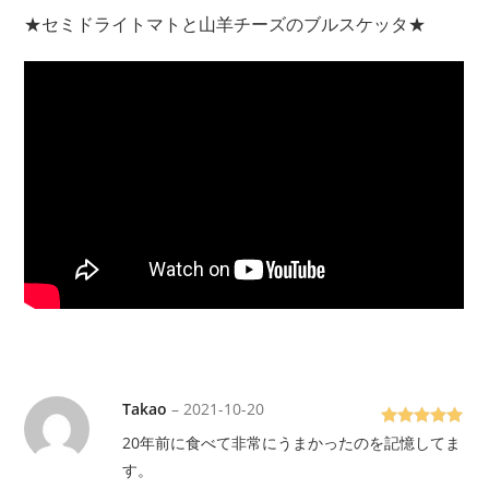
★セミドライトマトと山羊チーズのブルスケッタ★
Takao
–
2021-10-20
5段階で
5
20年前に食べて非常にうまかったのを記憶してま
の評価
す。