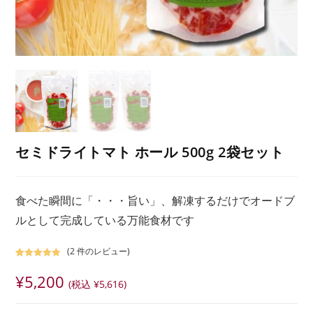
セミドライトマト ホール 500g 2袋セット
食べた瞬間に「・・・旨い」、解凍するだけでオードブ
ルとして完成している万能食材です
(
2
件のレビュー)
2
件の利用者
¥
5,200
評価に基づ
(税込
¥
5,616
)
く5段階評
価のうち、