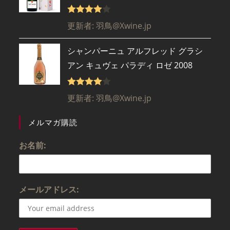
5段階で
更新者: 羽鳥@Xwine.jp
4
の評価
シャンパーニュ アルフレッド グラシ
アン キュヴェ パラディ ロゼ 2008
5段階で
更新者: 羽鳥@Xwine.jp
4
の評価
メルマガ購読
お名前:
メールアドレス: