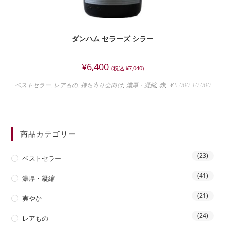
ダンハム セラーズ シラー
¥
6,400
(税込
¥
7,040
)
ベストセラー
,
レアもの
,
持ち寄り会向け
,
濃厚・凝縮
,
赤
,
￥5,000-10,000
商品カテゴリー
(23)
ベストセラー
(41)
濃厚・凝縮
(21)
爽やか
(24)
レアもの