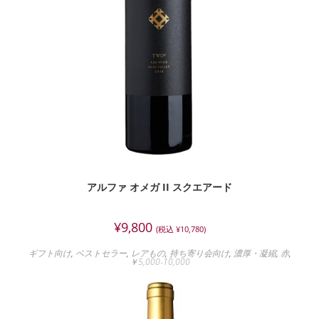
アルファ オメガ II スクエアード
¥
9,800
(税込
¥
10,780
)
ギフト向け
,
ベストセラー
,
レアもの
,
持ち寄り会向け
,
濃厚・凝縮
,
赤
,
￥5,000-10,000