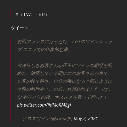
X（TWITTER）
ツイート
前回フランスに行った時、パリのワインショッ
プ ニコラでの印象的な事。
常連らしきお客さんが店主にワインの相談を始
めた。対応している間に次のお客さんが来て、
先客の後で待ち、自分の番になると同じように
今晩の料理や「この前これ買われましたっけ」
な やりとりの後、オススメを買って行った↓
pic.twitter.com/ildMoRM8gI
— クロスワイン (@xwineJP)
May 2, 2021