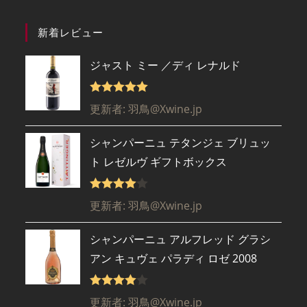
新着レビュー
ジャスト ミー ／ディ レナルド
5段階で
5
更新者: 羽鳥@Xwine.jp
の評価
シャンパーニュ テタンジェ ブリュッ
ト レゼルヴ ギフトボックス
5段階で
更新者: 羽鳥@Xwine.jp
4
の評価
シャンパーニュ アルフレッド グラシ
アン キュヴェ パラディ ロゼ 2008
5段階で
更新者: 羽鳥@Xwine.jp