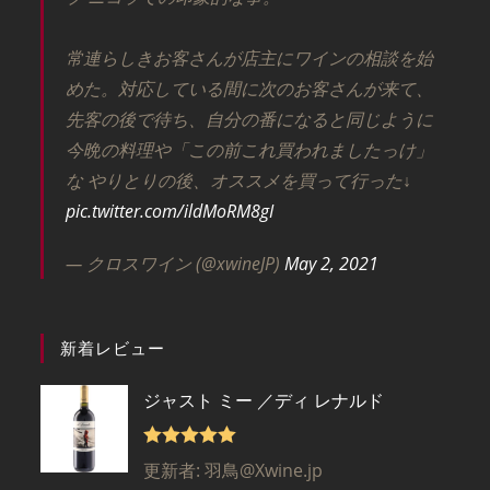
常連らしきお客さんが店主にワインの相談を始
めた。対応している間に次のお客さんが来て、
先客の後で待ち、自分の番になると同じように
今晩の料理や「この前これ買われましたっけ」
な やりとりの後、オススメを買って行った↓
pic.twitter.com/ildMoRM8gI
— クロスワイン (@xwineJP)
May 2, 2021
新着レビュー
ジャスト ミー ／ディ レナルド
5段階で
5
更新者: 羽鳥@Xwine.jp
の評価