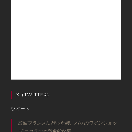
X（TWITTER）
ツイート
前回フランスに行った時、パリのワインショッ
プ ニコラでの印象的な事。