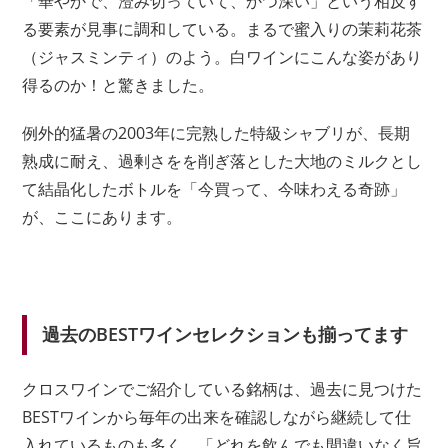
「華やかで、澄み切っていて、かつ深い」という相反す
る要素が見事に調和している。まるで蜜入りの茉莉花茶
（ジャスミンティ）のよう。白ワインにこんな姿があり
得るのか！と驚きました。
例外的猛暑の2003年に完熟した特級シャブリが、長期
熟成に耐え、過剰さをを削ぎ落とした大地のミルクとし
て結晶化したボトルを「今買って、今味わえる奇跡」
が、ここにあります。
過去のBESTワインセレクションも揃ってます
クロスワインでご紹介している銘柄は、過去に見つけた
BESTワインから毎年の出来を確認しながら継続して仕
入れているものも多く、「どれを飲んでも間違いなく旨