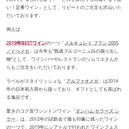
い！定番ワイン」として、リピートのご注文も沢山いた
だいております。
例えば、
2019年BESTワイン
の一つ「
メルキュレイ ブラン 2005
／ドゥメセ
」は今年も”熟成ブルゴーニュ白の掘り出し
物”として、ワインバーやレストランのソムリエさんか
らもご注文をいただいております。
ラベルがスタイリッシュな「
アルファオメガ
」は2014
年の日本初入荷から扱っており、ギフトとしても喜ばれ
る逸品です。
驚きのコク旨ワシントンワイン「
ダンハム セラーズ シ
ラー
」は、2012年の試飲会で最も印象に残ったワイン
の一つで、2019年にシアトルで行われたワインフェス