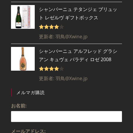
シャンパーニュ テタンジェ ブリュッ
ト レゼルヴ ギフトボックス
5段階で
更新者: 羽鳥@Xwine.jp
4
の評価
シャンパーニュ アルフレッド グラシ
アン キュヴェ パラディ ロゼ 2008
5段階で
更新者: 羽鳥@Xwine.jp
4
の評価
メルマガ購読
お名前:
メールアドレス: