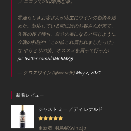
プ ニコラでの印象的な事。
常連らしきお客さんが店主にワインの相談を始
めた。対応している間に次のお客さんが来て、
先客の後で待ち、自分の番になると同じように
今晩の料理や「この前これ買われましたっけ」
な やりとりの後、オススメを買って行った↓
pic.twitter.com/ildMoRM8gI
— クロスワイン (@xwineJP)
May 2, 2021
新着レビュー
ジャスト ミー ／ディ レナルド
5段階で
5
更新者: 羽鳥@Xwine.jp