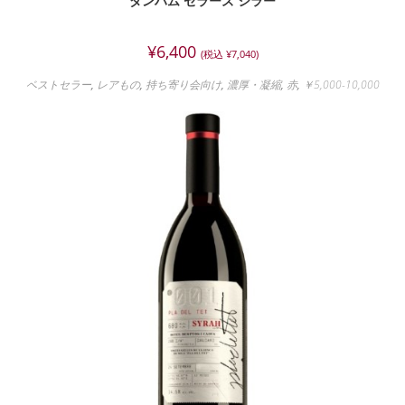
ダンハム セラーズ シラー
¥
6,400
(税込
¥
7,040
)
ベストセラー
,
レアもの
,
持ち寄り会向け
,
濃厚・凝縮
,
赤
,
￥5,000-10,000