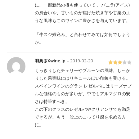
に、一部新品の樽も使っていて 、バニラ(アイス)
の風合いや、甘いものが焦げた焼き芋や甘栗のよ
うな風味もこのワインに豊かさを与えています。
「牛スジ煮込み」と合わせてみては如何でしょう
か。
羽鳥@Xwine.jp
–
2019-02-20
5段階
くっきりしたチェリーやプルーンの風味。しっか
で
3
の
りした果実味にはリキュールぽい印象も受ける。
評価
スペインワインのグラン レゼルバにはリーズナブ
ルな価格のものが多いが、中でもアルマグロの安
さは特筆すべき。
この下のクラスのレゼルバやクリアンサでも満足
できるが、もう一段上のこってり感を求める方
に。