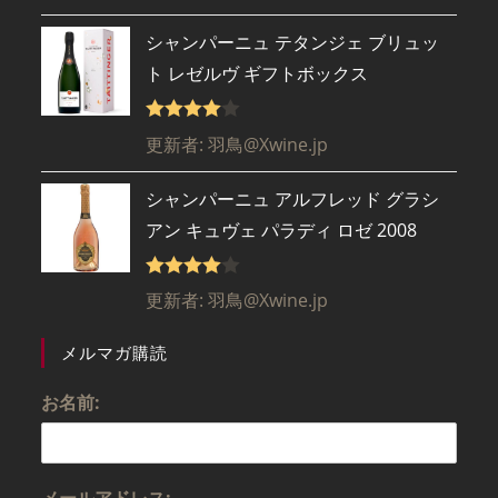
の評価
シャンパーニュ テタンジェ ブリュッ
ト レゼルヴ ギフトボックス
5段階で
更新者: 羽鳥@Xwine.jp
4
の評価
シャンパーニュ アルフレッド グラシ
アン キュヴェ パラディ ロゼ 2008
5段階で
更新者: 羽鳥@Xwine.jp
4
の評価
メルマガ購読
お名前: