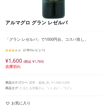
アルマグロ グラン レゼルバ
「グラン レゼルバ」で1000円台。コスパ良し。
(
2
件のレビュー)
2
件の利
¥
1,600
用者評
(税込
¥
1,760
)
価に基
在庫切れ
づく5段
階評価
のう
商品カテゴリー:
濃厚・凝縮
,
赤
,
￥1,000-2,000
ち、
3.50
点
商品タグ:
たるたる伊藤さん「いいね！」ワイン
お気に入り