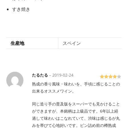
すき焼き
生産地
スペイン
たるたる
–
2019-02-24
5段階で
4
熟成の香り風味・味わいを、手頃に感じることの
の評価
出来るオススメワイン。
同じ造り手の普及版をスーパーでも見かけること
ができますが、本銘柄は上級品です。6年以上経
過して味わいはこなれていて、渋味は感じるが丸
みを帯びて心地好いです。ビン詰め前の樽熟成