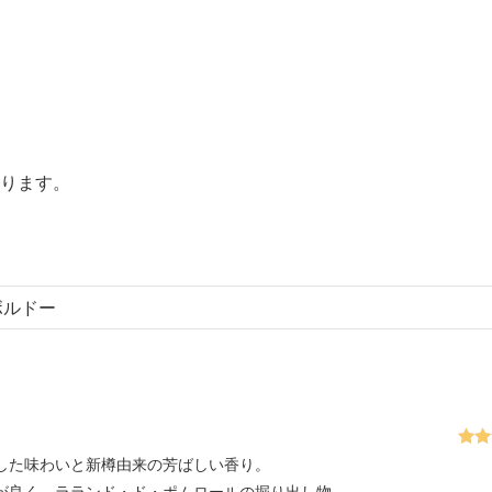
おります。
ボルドー
5段
した味わいと新樽由来の芳ばしい香り。
で
3
が良く、ラランド・ド・ポムロールの掘り出し物。