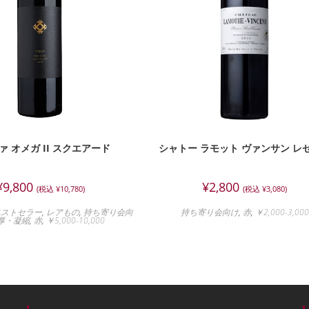
ァ オメガ II スクエアード
シャトー ラモット ヴァンサン レ
¥
9,800
¥
2,800
(税込
¥
10,780
)
(税込
¥
3,080
)
ベストセラー
,
レアもの
,
持ち寄り会向
持ち寄り会向け
,
赤
,
￥2,000-3,000
厚・凝縮
,
赤
,
￥5,000-10,000