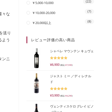
(22)
￥5,000-10,000
(7)
￥10,000-20,000
様々な
(8)
￥20,000以上
を送り
るよう
レビュー評価の高い商品
シャペレ マウンテン キュヴェ
タンニ
5段階で
¥
6,900
(税込
¥
7,590
)
5.00
の評価
ジャスト ミー ／ディ レナル
ド
5段階で
¥
3,900
(税込
¥
4,290
)
5.00
の評価
ヴェンティスケロ グレイ ピノ