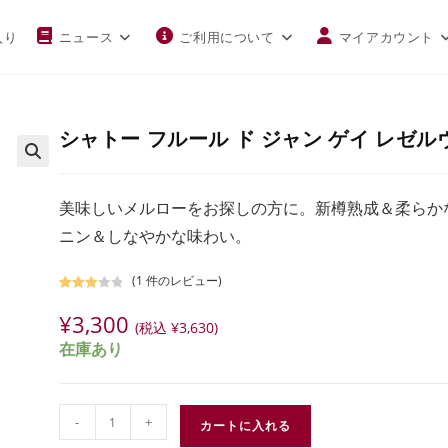
入り
ニュース
ご利用について
マイアカウント
シャトー フルール ド ジャン ゲイ レゼル
美味しいメルローをお探しの方に。新樽熟成＆柔らか
ニン＆しなやかな味わい。
(
1
件のレビュー)
1
件の利
¥
3,300
用者評
(税込
¥
3,630
)
価に基
在庫あり
づく5
段階評
価のう
ち、
-
+
カートに入れる
3.00
点