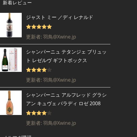
新着レビュー
ジャスト ミー ／ディ レナルド
5段階で
5
更新者: 羽鳥@Xwine.jp
の評価
シャンパーニュ テタンジェ ブリュッ
ト レゼルヴ ギフトボックス
5段階で
更新者: 羽鳥@Xwine.jp
4
の評価
シャンパーニュ アルフレッド グラシ
アン キュヴェ パラディ ロゼ 2008
5段階で
更新者: 羽鳥@Xwine.jp
4
の評価