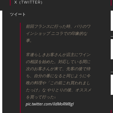
X（TWITTER）
ツイート
前回フランスに行った時、パリのワ
インショップ ニコラでの印象的な
事。
常連らしきお客さんが店主にワイン
の相談を始めた。対応している間に
次のお客さんが来て、先客の後で待
ち、自分の番になると同じように今
晩の料理や「この前これ買われまし
たっけ」な やりとりの後、オススメ
を買って行った↓
pic.twitter.com/ildMoRM8gI