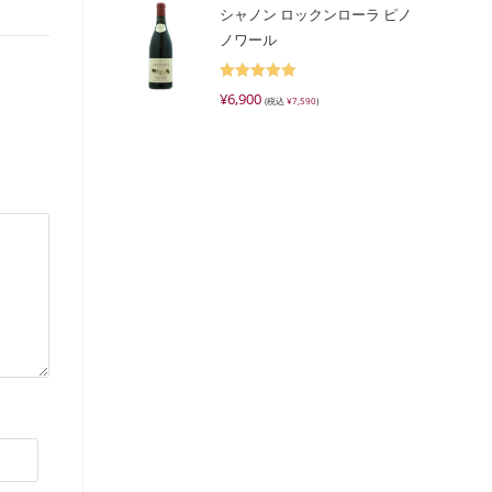
シャノン ロックンローラ ピノ
ノワール
5段階で
¥
6,900
(税込
¥
7,590
)
5.00
の評価