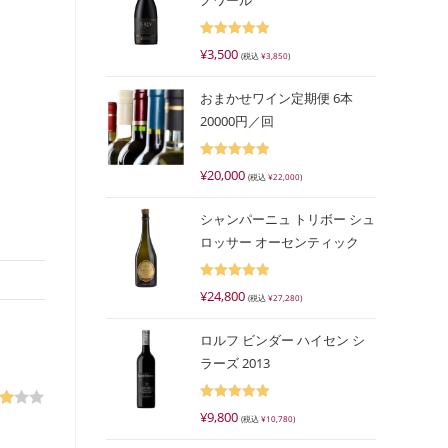
ノワール
5段階で
¥
3,500
(税込
¥
3,850
)
5.00
の評価
おまかせワイン定期便 6本
20000円／回
5段階で
¥
20,000
(税込
¥
22,000
)
5.00
の評価
シャンパーニュ トリボー シュ
ロッサー オーセンティック
5段階で
¥
24,800
(税込
¥
27,280
)
5.00
の評価
ロルフ ビンダー ハイセン シ
ラーズ 2013
5段階で
¥
9,800
階
(税込
¥
10,780
)
5.00
の評価
の