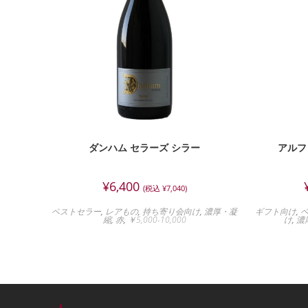
ダンハム セラーズ シラー
アルフ
¥
6,400
(税込
¥
7,040
)
ベストセラー
,
レアもの
,
持ち寄り会向け
,
濃厚・凝
ギフト向け
,
縮
,
赤
,
￥5,000-10,000
け
,
濃