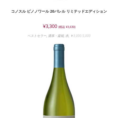
コノスル ピノノワール 20バレル リミテッドエディション
¥
3,300
(税込
¥
3,630
)
ベストセラー
,
濃厚・凝縮
,
赤
,
￥3,000-5,000