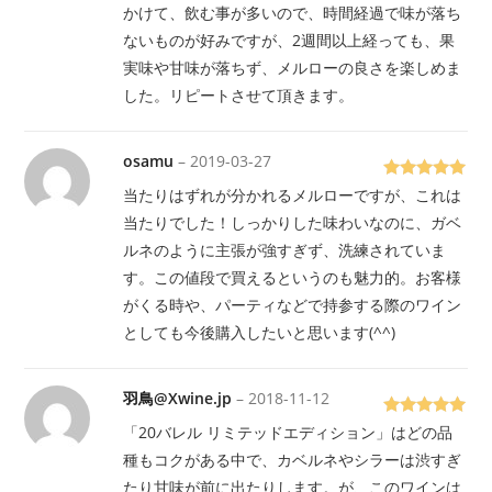
の評価
かけて、飲む事が多いので、時間経過で味が落ち
ないものが好みですが、2週間以上経っても、果
実味や甘味が落ちず、メルローの良さを楽しめま
した。リピートさせて頂きます。
osamu
–
2019-03-27
5段階で
5
当たりはずれが分かれるメルローですが、これは
の評価
当たりでした！しっかりした味わいなのに、ガベ
ルネのように主張が強すぎず、洗練されていま
す。この値段で買えるというのも魅力的。お客様
がくる時や、パーティなどで持参する際のワイン
としても今後購入したいと思います(^^)
羽鳥@Xwine.jp
–
2018-11-12
5段階で
5
「20バレル リミテッドエディション」はどの品
の評価
種もコクがある中で、カベルネやシラーは渋すぎ
たり甘味が前に出たりします。が、このワインは