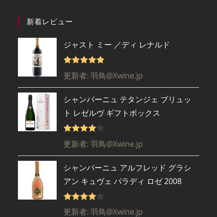
新着レビュー
ジャスト ミー ／ディ レナルド
5段階で
5
更新者: 羽鳥@Xwine.jp
の評価
シャンパーニュ テタンジェ ブリュッ
ト レゼルヴ ギフトボックス
5段階で
更新者: 羽鳥@Xwine.jp
4
の評価
シャンパーニュ アルフレッド グラシ
アン キュヴェ パラディ ロゼ 2008
5段階で
更新者: 羽鳥@Xwine.jp