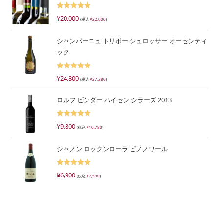
5段階で
¥
20,000
(税込
¥
22,000
)
5.00
の評価
シャンパーニュ トリボー シュロッサー オーセンティ
ック
5段階で
¥
24,800
(税込
¥
27,280
)
5.00
の評価
ロルフ ビンダー ハイセン シラーズ 2013
5段階で
¥
9,800
(税込
¥
10,780
)
5.00
の評価
シャノン ロックンローラ ピノノワール
5段階で
¥
6,900
(税込
¥
7,590
)
5.00
の評価