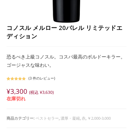
コノスル メルロー 20バレル リミテッドエ
ディション
恐るべき上級コノスル。コスパ最高のボルドーキラー。
ゴージャスな味わい。
(
3
件のレビュー)
3
件の利用者
¥
3,300
評価に基づ
(税込
¥
3,630
)
く5段階評
在庫切れ
価のうち、
5.00
点
商品カテゴリー:
ベストセラー
,
濃厚・凝縮
,
赤
,
￥2,000-3,000