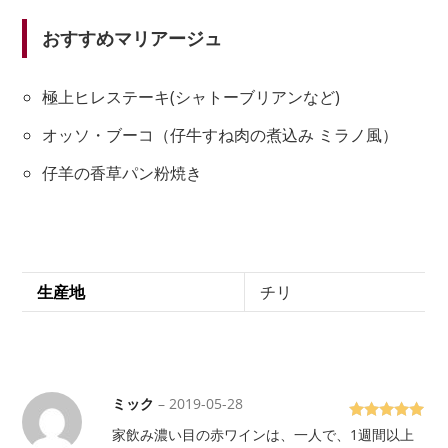
おすすめマリアージュ
極上ヒレステーキ(シャトーブリアンなど)
オッソ・ブーコ（仔牛すね肉の煮込み ミラノ風）
仔羊の香草パン粉焼き
生産地
チリ
ミック
–
2019-05-28
5段階で
5
家飲み濃い目の赤ワインは、一人で、1週間以上