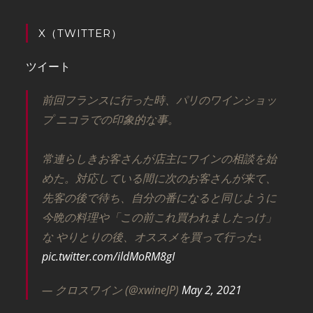
X（TWITTER）
ツイート
前回フランスに行った時、パリのワインショッ
プ ニコラでの印象的な事。
常連らしきお客さんが店主にワインの相談を始
めた。対応している間に次のお客さんが来て、
先客の後で待ち、自分の番になると同じように
今晩の料理や「この前これ買われましたっけ」
な やりとりの後、オススメを買って行った↓
pic.twitter.com/ildMoRM8gI
— クロスワイン (@xwineJP)
May 2, 2021