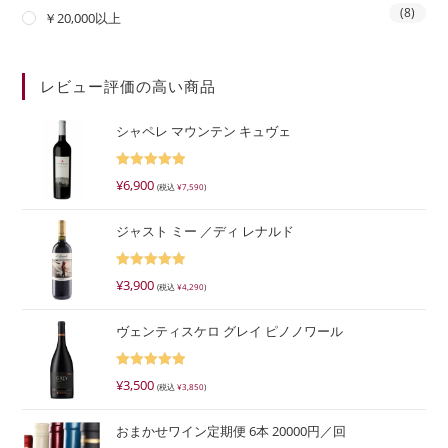
(8)
￥20,000以上
レビュー評価の高い商品
シャペレ マウンテン キュヴェ
5段階で
¥
6,900
(税込
¥
7,590
)
5.00
の評価
ジャスト ミー ／ディ レナルド
5段階で
¥
3,900
(税込
¥
4,290
)
5.00
の評価
ヴェンティスケロ グレイ ピノノワール
5段階で
¥
3,500
(税込
¥
3,850
)
5.00
の評価
おまかせワイン定期便 6本 20000円／回