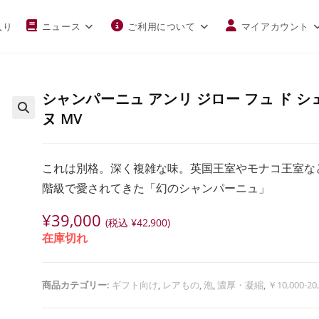
入り
ニュース
ご利用について
マイアカウント
シャンパーニュ アンリ ジロー フュ ド シ
ヌ MV
これは別格。深く複雑な味。英国王室やモナコ王室な
階級で愛されてきた「幻のシャンパーニュ」
¥
39,000
(税込
¥
42,900
)
在庫切れ
商品カテゴリー:
ギフト向け
,
レアもの
,
泡
,
濃厚・凝縮
,
￥10,000-20