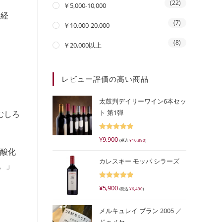
(22)
￥5,000-10,000
を経
(7)
￥10,000-20,000
(8)
￥20,000以上
レビュー評価の高い商品
太鼓判デイリーワイン6本セッ
ト 第1弾
むしろ
5段階で
¥
9,900
(税込
¥
10,890
)
5.00
の評価
り酸化
カレスキー モッパ シラーズ
。」
5段階で
¥
5,900
(税込
¥
6,490
)
5.00
の評価
メルキュレイ ブラン 2005 ／