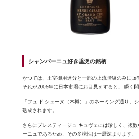
シャンパーニュ好き垂涎の銘柄
かつては、王室御用達分と一部の上流階級のみに販
それが2006年に日本市場にお目見えすると、 瞬
「フュ ド シェーヌ（木樽）」のネーミング通り、
熟成されます。
さらにプレスティージュ キュヴェには珍しく、複
ーニュであるため、その多様性は一層深まります。