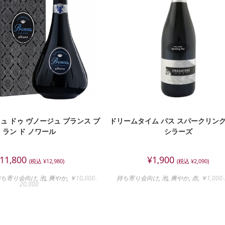
ュ ドゥ ヴノージュ プランス ブ
ドリームタイム パス スパークリン
ラン ド ノワール
シラーズ
11,800
¥
1,900
(税込
¥
12,980
)
(税込
¥
2,090
)
持ち寄り会向け
,
泡
,
爽やか
,
￥10,000-
持ち寄り会向け
,
泡
,
爽やか
,
赤
,
￥1,000-
20,000