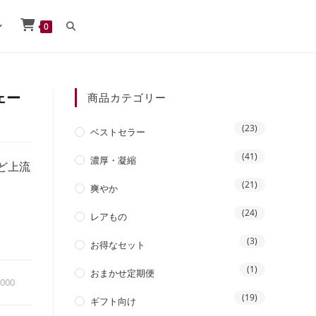
0
ェー
商品カテゴリー
(23)
ベストセラー
(41)
濃厚・凝縮
ど上流
(21)
爽やか
(24)
レアもの
(3)
お得なセット
(1)
おまかせ定期便
,000
(19)
ギフト向け