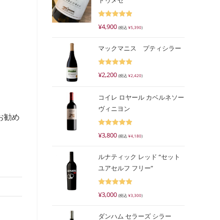
ドゥメセ
5段階で
¥
4,900
(税込
¥
5,390
)
5.00
の評価
マックマニス プティシラー
5段階で
¥
2,200
(税込
¥
2,420
)
5.00
の評価
コイレ ロヤール カベルネソー
ヴィニヨン
お勧め
5段階で
¥
3,800
(税込
¥
4,180
)
5.00
の評価
ルナティック レッド “セット
ユアセルフ フリー”
5段階で
¥
3,000
(税込
¥
3,300
)
5.00
の評価
ダンハム セラーズ シラー