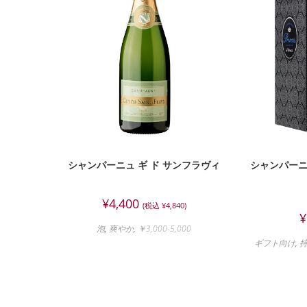
シャンパーニュ ギ ド サンフラヴィ
シャンパーニ
¥
4,400
(税込
¥
4,840
)
¥
泡
,
爽やか
,
￥3,000-5,000
ギフト向け
,