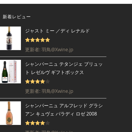
新着レビュー
ジャスト ミー ／ディ レナルド
5段階で
5
更新者: 羽鳥@Xwine.jp
の評価
シャンパーニュ テタンジェ ブリュッ
ト レゼルヴ ギフトボックス
5段階で
更新者: 羽鳥@Xwine.jp
4
の評価
シャンパーニュ アルフレッド グラシ
アン キュヴェ パラディ ロゼ 2008
5段階で